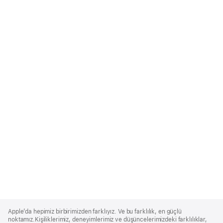
Apple
Footer
Apple’da hepimiz birbirimizden farklıyız. Ve bu farklılık, en güçlü
noktamız.Kişiliklerimiz, deneyimlerimiz ve düşüncelerimizdeki farklılıklar,