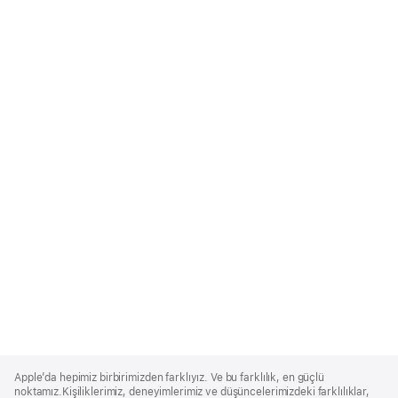
Apple
Footer
Apple’da hepimiz birbirimizden farklıyız. Ve bu farklılık, en güçlü
noktamız.Kişiliklerimiz, deneyimlerimiz ve düşüncelerimizdeki farklılıklar,