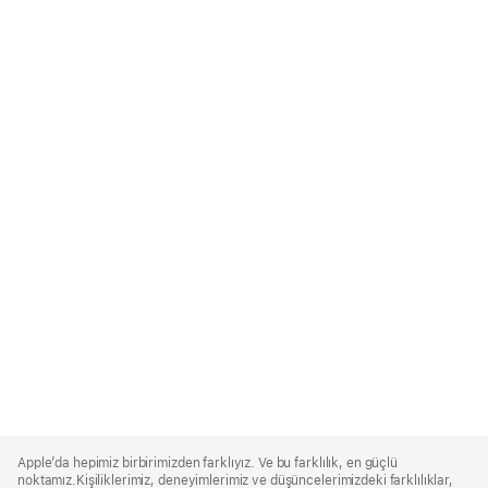
Apple
Footer
Apple’da hepimiz birbirimizden farklıyız. Ve bu farklılık, en güçlü
noktamız.Kişiliklerimiz, deneyimlerimiz ve düşüncelerimizdeki farklılıklar,