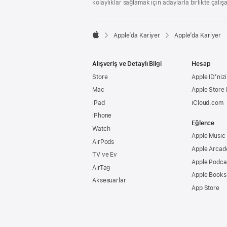
kolaylıklar sağlamak için adaylarla birlikte çalış

Apple’da Kariyer
Apple’da Kariyer
Apple
Alışveriş ve Detaylı Bilgi
Hesap
Store
Apple ID’nizi
Mac
Apple Store
iPad
iCloud.com
iPhone
Eğlence
Watch
Apple Music
AirPods
Apple Arcad
TV ve Ev
Apple Podca
AirTag
Apple Books
Aksesuarlar
App Store