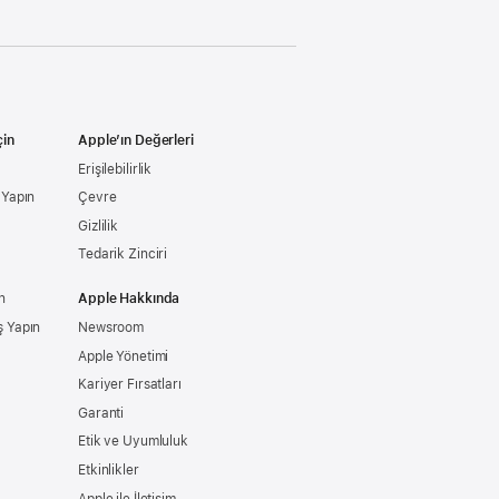
çin
Apple’ın Değerleri
Erişilebilirlik
ş Yapın
Çevre
Gizlilik
Tedarik Zinciri
n
Apple Hakkında
ş Yapın
Newsroom
Apple Yönetimi
Kariyer Fırsatları
Garanti
Etik ve Uyumluluk
Etkinlikler
Apple ile İletişim