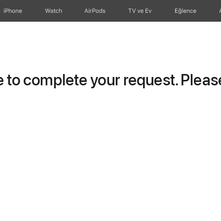
iPhone
Watch
AirPods
TV ve Ev
Eğlence
to complete your request. Please 