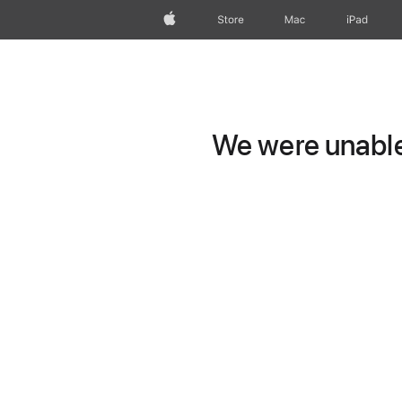
wzlhp
Store
Mac
iPad
We were unable 