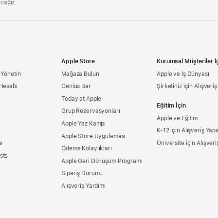
acağız.
Apple Store
Kurumsal Müşteriler İ
 Yönetin
Mağaza Bulun
Apple ve İş Dünyası
 Hesabı
Genius Bar
Şirketiniz için Alışveri
Today at Apple
Eğitim İçin
Grup Rezervasyonları
Apple ve Eğitim
Apple Yaz Kampı
K-12 için Alışveriş Yapı
Apple Store Uygulaması
e
Üniversite için Alışveri
Ödeme Kolaylıkları
sts
Apple Geri Dönüşüm Programı
Sipariş Durumu
Alışveriş Yardımı