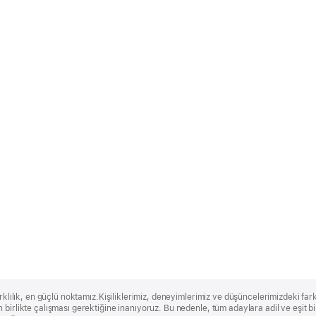
rklılık, en güçlü noktamız.Kişiliklerimiz, deneyimlerimiz ve düşüncelerimizdeki farklı
 birlikte çalışması gerektiğine inanıyoruz. Bu nedenle, tüm adaylara adil ve eşit 