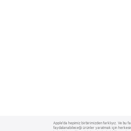
Apple
Footer
Apple’da hepimiz birbirimizden farklıyız. Ve bu fa
faydalanabileceği ürünler yaratmak için herkesin