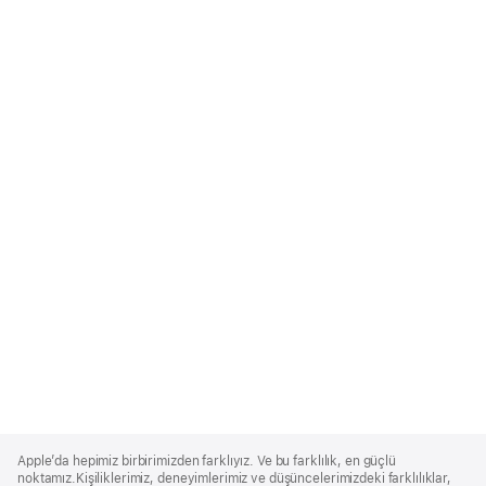
Apple
Footer
Apple’da hepimiz birbirimizden farklıyız. Ve bu farklılık, en güçlü
noktamız.Kişiliklerimiz, deneyimlerimiz ve düşüncelerimizdeki farklılıklar,