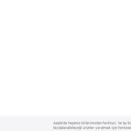
Apple
Footer
Apple’da hepimiz birbirimizden farklıyız. Ve bu fa
faydalanabileceği ürünler yaratmak için herkesin