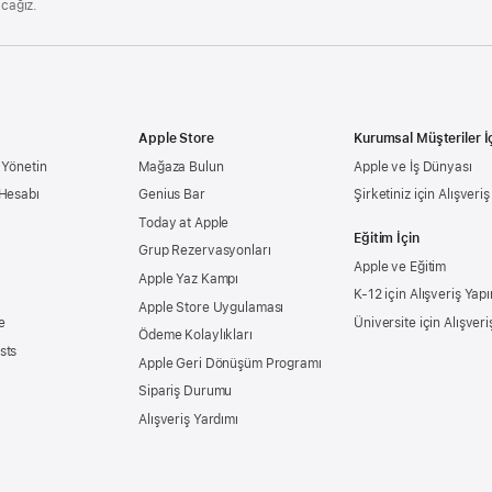
acağız.
Apple Store
Kurumsal Müşteriler İ
 Yönetin
Mağaza Bulun
Apple ve İş Dünyası
 Hesabı
Genius Bar
Şirketiniz için Alışveri
Today at Apple
Eğitim İçin
Grup Rezervasyonları
Apple ve Eğitim
Apple Yaz Kampı
K-12 için Alışveriş Yapı
Apple Store Uygulaması
e
Üniversite için Alışveri
Ödeme Kolaylıkları
sts
Apple Geri Dönüşüm Programı
Sipariş Durumu
Alışveriş Yardımı