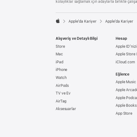
kolaylıklar sağlamak için adaylarla birlikte çalış

Apple’da Kariyer
Apple’da Kariyer
Apple
Alışveriş ve Detaylı Bilgi
Hesap
Store
Apple ID’nizi
Mac
Apple Store
iPad
iCloud.com
iPhone
Eğlence
Watch
Apple Music
AirPods
Apple Arcad
TV ve Ev
Apple Podca
AirTag
Apple Books
Aksesuarlar
App Store