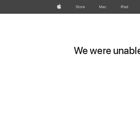
wzlhp
Store
Mac
iPad
We were unable 