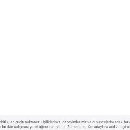
rklılık, en güçlü noktamız.Kişiliklerimiz, deneyimlerimiz ve düşüncelerimizdeki farklı
 birlikte çalışması gerektiğine inanıyoruz. Bu nedenle, tüm adaylara adil ve eşit 