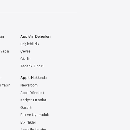
çin
Apple’ın Değerleri
Erişilebilirlik
ş Yapın
Çevre
Gizlilik
Tedarik Zinciri
n
Apple Hakkında
ş Yapın
Newsroom
Apple Yönetimi
Kariyer Fırsatları
Garanti
Etik ve Uyumluluk
Etkinlikler
Apple ile İletişim