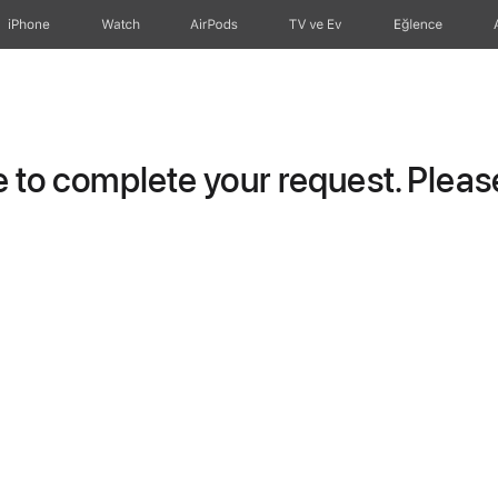
iPhone
Watch
AirPods
TV ve Ev
Eğlence
to complete your request. Please 