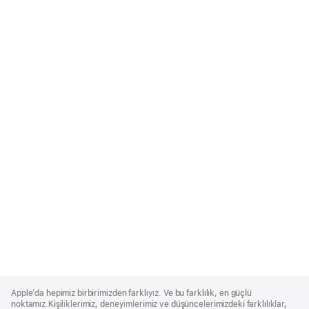
Apple
Footer
Apple’da hepimiz birbirimizden farklıyız. Ve bu farklılık, en güçlü
noktamız.Kişiliklerimiz, deneyimlerimiz ve düşüncelerimizdeki farklılıklar,