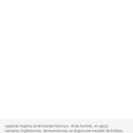
Apple
Footer
Apple’da hepimiz birbirimizden farklıyız. Ve bu farklılık, en güçlü
noktamız.Kişiliklerimiz, deneyimlerimiz ve düşüncelerimizdeki farklılıklar,