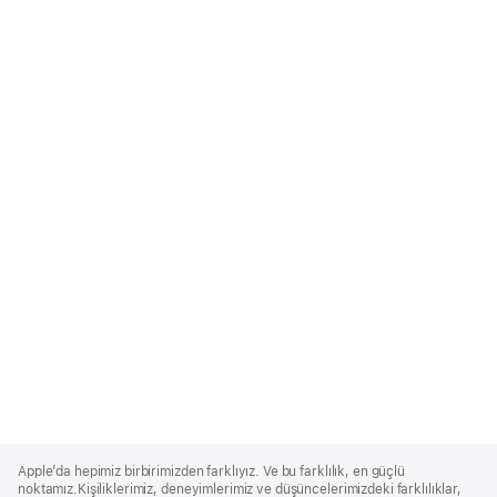
Apple
Footer
Apple’da hepimiz birbirimizden farklıyız. Ve bu farklılık, en güçlü
noktamız.Kişiliklerimiz, deneyimlerimiz ve düşüncelerimizdeki farklılıklar,