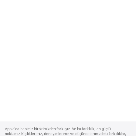
Apple
Footer
Apple’da hepimiz birbirimizden farklıyız. Ve bu farklılık, en güçlü
noktamız.Kişiliklerimiz, deneyimlerimiz ve düşüncelerimizdeki farklılıklar,