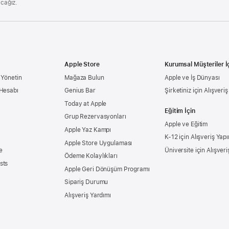
acağız.
Apple Store
Kurumsal Müşteriler İ
 Yönetin
Mağaza Bulun
Apple ve İş Dünyası
 Hesabı
Genius Bar
Şirketiniz için Alışveri
Today at Apple
Eğitim İçin
Grup Rezervasyonları
Apple ve Eğitim
Apple Yaz Kampı
K-12 için Alışveriş Yapı
Apple Store Uygulaması
e
Üniversite için Alışveri
Ödeme Kolaylıkları
sts
Apple Geri Dönüşüm Programı
Sipariş Durumu
Alışveriş Yardımı