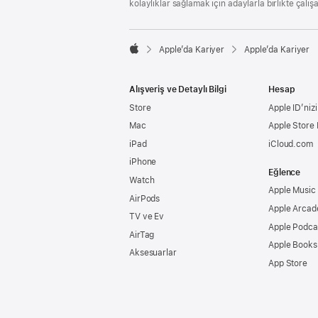
kolaylıklar sağlamak için adaylarla birlikte çalış

Apple’da Kariyer
Apple’da Kariyer
Apple
Alışveriş ve Detaylı Bilgi
Hesap
Store
Apple ID’nizi
Mac
Apple Store
iPad
iCloud.com
iPhone
Eğlence
Watch
Apple Music
AirPods
Apple Arcad
TV ve Ev
Apple Podca
AirTag
Apple Books
Aksesuarlar
App Store