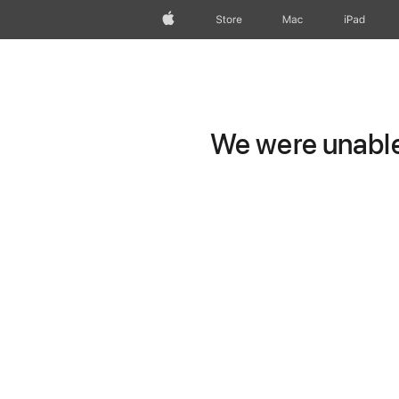
wzlhp
Store
Mac
iPad
We were unable 