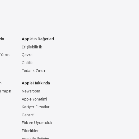
çin
Apple’ın Değerleri
Erişilebilirlik
ş Yapın
Çevre
Gizlilik
Tedarik Zinciri
n
Apple Hakkında
ş Yapın
Newsroom
Apple Yönetimi
Kariyer Fırsatları
Garanti
Etik ve Uyumluluk
Etkinlikler
Apple ile İletişim