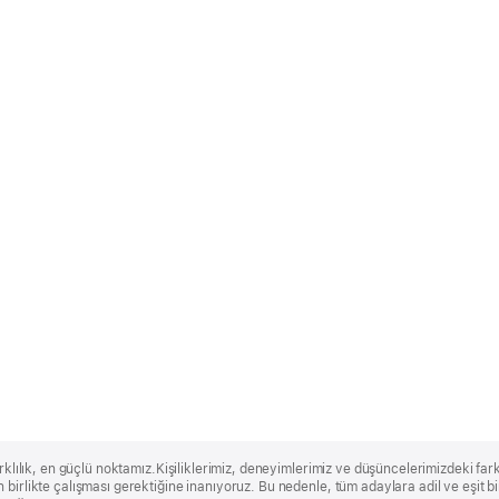
rklılık, en güçlü noktamız.Kişiliklerimiz, deneyimlerimiz ve düşüncelerimizdeki farklı
 birlikte çalışması gerektiğine inanıyoruz. Bu nedenle, tüm adaylara adil ve eşit 