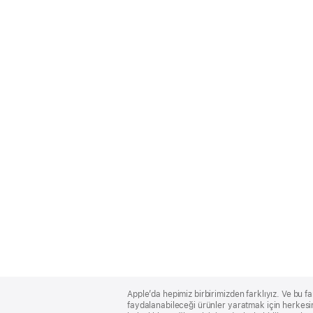
Apple
Footer
Apple’da hepimiz birbirimizden farklıyız. Ve bu fa
faydalanabileceği ürünler yaratmak için herkesin