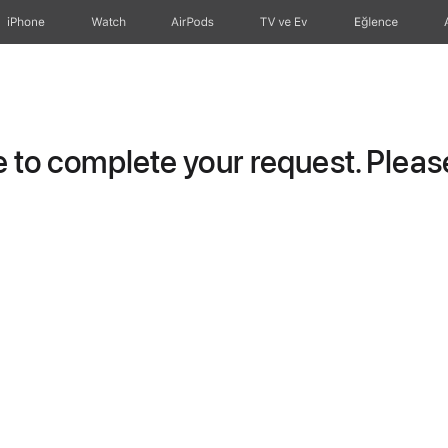
iPhone
Watch
AirPods
TV ve Ev
Eğlence
to complete your request. Please 