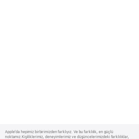
Apple
Footer
Apple’da hepimiz birbirimizden farklıyız. Ve bu farklılık, en güçlü
noktamız.Kişiliklerimiz, deneyimlerimiz ve düşüncelerimizdeki farklılıklar,