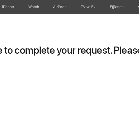
iPhone
Watch
AirPods
TV ve Ev
Eğlence
to complete your request. Please 