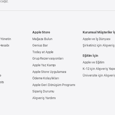
acağız.
Apple Store
Kurumsal Müşteriler İ
 Yönetin
Mağaza Bulun
Apple ve İş Dünyası
 Hesabı
Genius Bar
Şirketiniz için Alışveri
Today at Apple
Eğitim İçin
Grup Rezervasyonları
Apple ve Eğitim
Apple Yaz Kampı
K-12 için Alışveriş Yapı
Apple Store Uygulaması
e
Üniversite için Alışveri
Ödeme Kolaylıkları
sts
Apple Geri Dönüşüm Programı
Sipariş Durumu
Alışveriş Yardımı