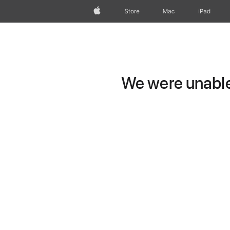
wzlhp
Store
Mac
iPad
We were unable 