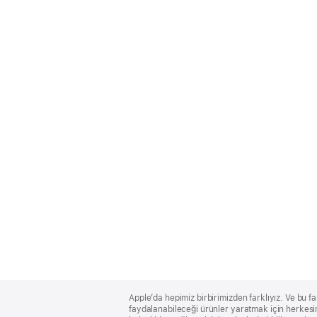
Apple
Footer
Apple’da hepimiz birbirimizden farklıyız. Ve bu fa
faydalanabileceği ürünler yaratmak için herkesin