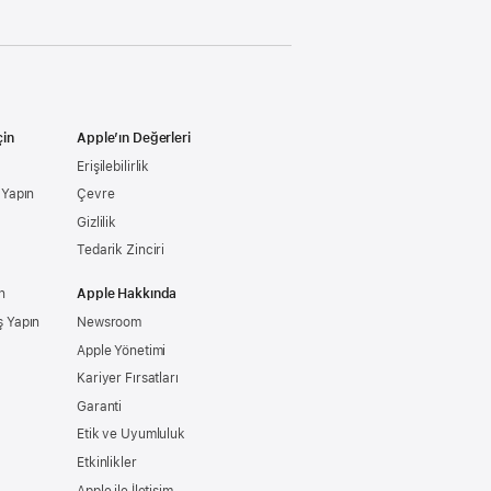
çin
Apple’ın Değerleri
Erişilebilirlik
ş Yapın
Çevre
Gizlilik
Tedarik Zinciri
n
Apple Hakkında
ş Yapın
Newsroom
Apple Yönetimi
Kariyer Fırsatları
Garanti
Etik ve Uyumluluk
Etkinlikler
Apple ile İletişim