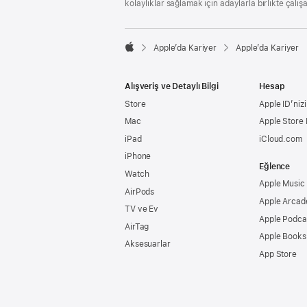
kolaylıklar sağlamak için adaylarla birlikte çalış

Apple’da Kariyer
Apple’da Kariyer
Apple
Alışveriş ve Detaylı Bilgi
Hesap
Store
Apple ID’nizi
Mac
Apple Store
iPad
iCloud.com
iPhone
Eğlence
Watch
Apple Music
AirPods
Apple Arcad
TV ve Ev
Apple Podca
AirTag
Apple Books
Aksesuarlar
App Store