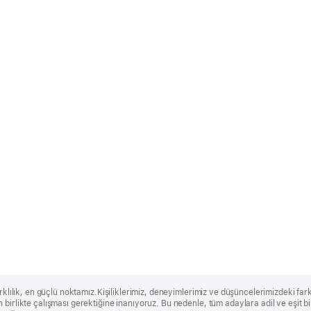
rklılık, en güçlü noktamız.Kişiliklerimiz, deneyimlerimiz ve düşüncelerimizdeki farklı
 birlikte çalışması gerektiğine inanıyoruz. Bu nedenle, tüm adaylara adil ve eşit 