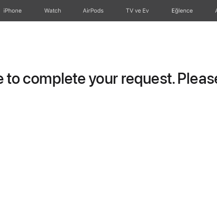
iPhone
Watch
AirPods
TV ve Ev
Eğlence
to complete your request. Please 