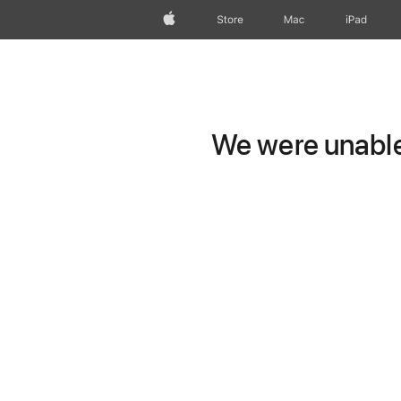
wzlhp
Store
Mac
iPad
We were unable 