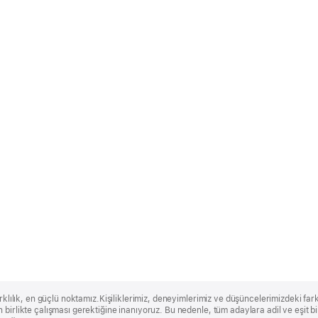
rklılık, en güçlü noktamız.Kişiliklerimiz, deneyimlerimiz ve düşüncelerimizdeki farklı
 birlikte çalışması gerektiğine inanıyoruz. Bu nedenle, tüm adaylara adil ve eşit 