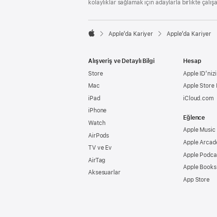
kolaylıklar sağlamak için adaylarla birlikte çalış

Apple’da Kariyer
Apple’da Kariyer
Apple
Alışveriş ve Detaylı Bilgi
Hesap
Store
Apple ID’nizi
Mac
Apple Store
iPad
iCloud.com
iPhone
Eğlence
Watch
Apple Music
AirPods
Apple Arcad
TV ve Ev
Apple Podca
AirTag
Apple Books
Aksesuarlar
App Store