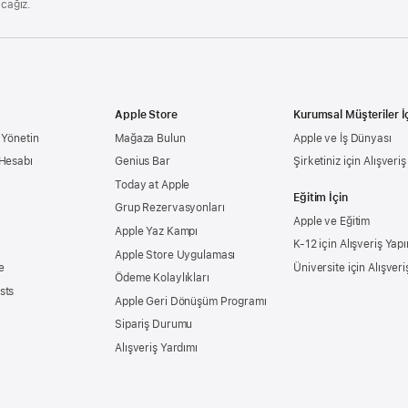
acağız.
Apple Store
Kurumsal Müşteriler İ
 Yönetin
Mağaza Bulun
Apple ve İş Dünyası
 Hesabı
Genius Bar
Şirketiniz için Alışveri
Today at Apple
Eğitim İçin
Grup Rezervasyonları
Apple ve Eğitim
Apple Yaz Kampı
K-12 için Alışveriş Yapı
Apple Store Uygulaması
e
Üniversite için Alışveri
Ödeme Kolaylıkları
sts
Apple Geri Dönüşüm Programı
Sipariş Durumu
Alışveriş Yardımı