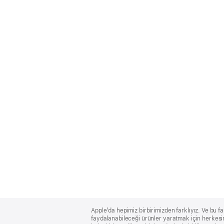
Apple
Footer
Apple’da hepimiz birbirimizden farklıyız. Ve bu fa
faydalanabileceği ürünler yaratmak için herkesin