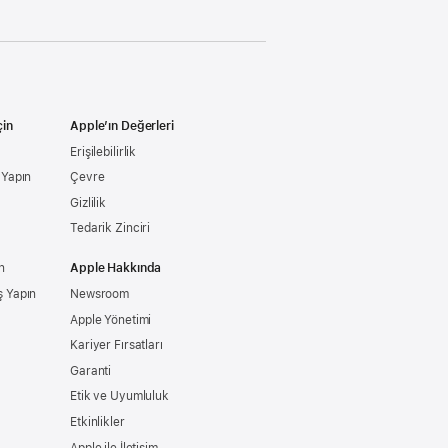
çin
Apple’ın Değerleri
Erişilebilirlik
ş Yapın
Çevre
Gizlilik
Tedarik Zinciri
n
Apple Hakkında
ş Yapın
Newsroom
Apple Yönetimi
Kariyer Fırsatları
Garanti
Etik ve Uyumluluk
Etkinlikler
Apple ile İletişim