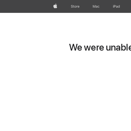
wzlhp
Store
Mac
iPad
We were unable 