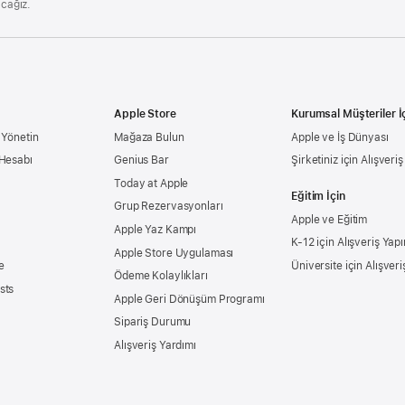
acağız.
Apple Store
Kurumsal Müşteriler İ
 Yönetin
Mağaza Bulun
Apple ve İş Dünyası
 Hesabı
Genius Bar
Şirketiniz için Alışveri
Today at Apple
Eğitim İçin
Grup Rezervasyonları
Apple ve Eğitim
Apple Yaz Kampı
K-12 için Alışveriş Yapı
Apple Store Uygulaması
e
Üniversite için Alışveri
Ödeme Kolaylıkları
sts
Apple Geri Dönüşüm Programı
Sipariş Durumu
Alışveriş Yardımı