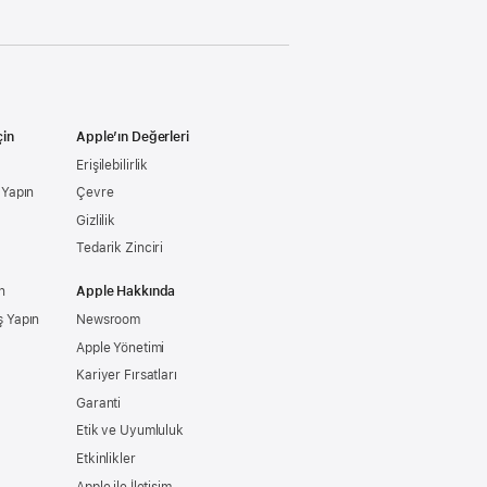
çin
Apple’ın Değerleri
Erişilebilirlik
ş Yapın
Çevre
Gizlilik
Tedarik Zinciri
n
Apple Hakkında
ş Yapın
Newsroom
Apple Yönetimi
Kariyer Fırsatları
Garanti
Etik ve Uyumluluk
Etkinlikler
Apple ile İletişim