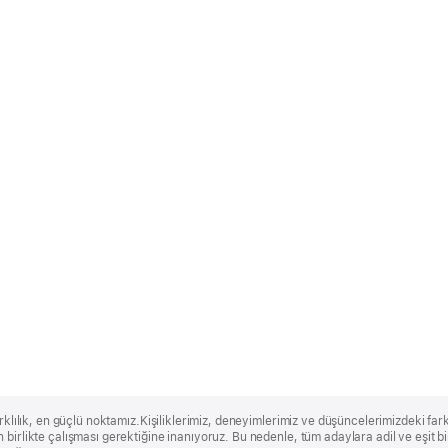
rklılık, en güçlü noktamız.Kişiliklerimiz, deneyimlerimiz ve düşüncelerimizdeki farklı
 birlikte çalışması gerektiğine inanıyoruz. Bu nedenle, tüm adaylara adil ve eşit 