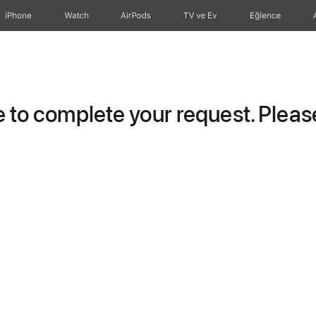
iPhone
Watch
AirPods
TV ve Ev
Eğlence
to complete your request. Please 