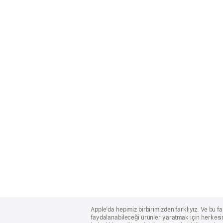
Apple
Footer
Apple’da hepimiz birbirimizden farklıyız. Ve bu fa
faydalanabileceği ürünler yaratmak için herkesin