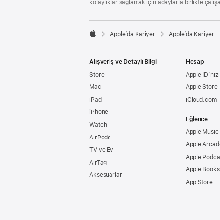
kolaylıklar sağlamak için adaylarla birlikte çalış

Apple’da Kariyer
Apple’da Kariyer
Apple
Alışveriş ve Detaylı Bilgi
Hesap
Store
Apple ID’nizi
Mac
Apple Store
iPad
iCloud.com
iPhone
Eğlence
Watch
Apple Music
AirPods
Apple Arcad
TV ve Ev
Apple Podca
AirTag
Apple Books
Aksesuarlar
App Store