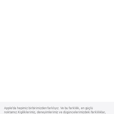
Apple
Footer
Apple’da hepimiz birbirimizden farklıyız. Ve bu farklılık, en güçlü
noktamız.Kişiliklerimiz, deneyimlerimiz ve düşüncelerimizdeki farklılıklar,