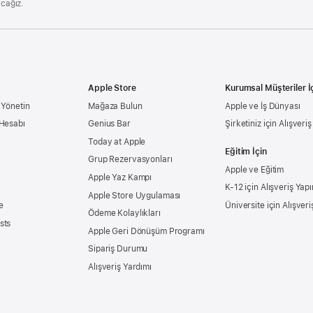
acağız.
Apple Store
Kurumsal Müşteriler İ
 Yönetin
Mağaza Bulun
Apple ve İş Dünyası
 Hesabı
Genius Bar
Şirketiniz için Alışveri
Today at Apple
Eğitim İçin
Grup Rezervasyonları
Apple ve Eğitim
Apple Yaz Kampı
K-12 için Alışveriş Yapı
Apple Store Uygulaması
e
Üniversite için Alışveri
Ödeme Kolaylıkları
sts
Apple Geri Dönüşüm Programı
Sipariş Durumu
Alışveriş Yardımı