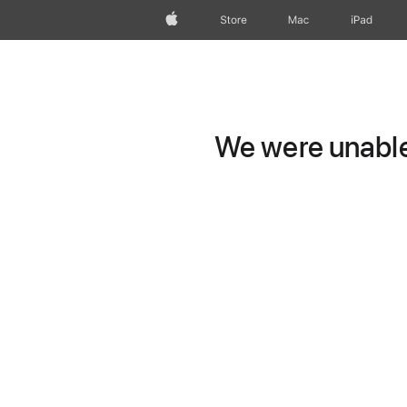
wzlhp
Store
Mac
iPad
We were unable 