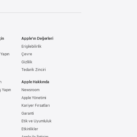
çin
Apple’ın Değerleri
Erişilebilirlik
ş Yapın
Çevre
Gizlilik
Tedarik Zinciri
n
Apple Hakkında
ş Yapın
Newsroom
Apple Yönetimi
Kariyer Fırsatları
Garanti
Etik ve Uyumluluk
Etkinlikler
Apple ile İletişim