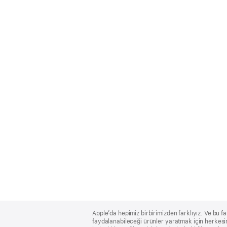
Apple
Footer
Apple’da hepimiz birbirimizden farklıyız. Ve bu fa
faydalanabileceği ürünler yaratmak için herkesin