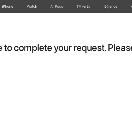
iPhone
Watch
AirPods
TV ve Ev
Eğlence
to complete your request. Please 