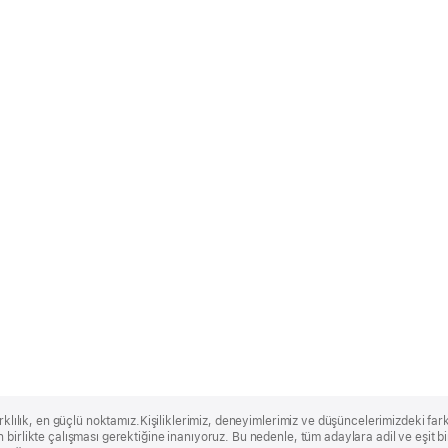
rklılık, en güçlü noktamız.Kişiliklerimiz, deneyimlerimiz ve düşüncelerimizdeki farklı
 birlikte çalışması gerektiğine inanıyoruz. Bu nedenle, tüm adaylara adil ve eşit 