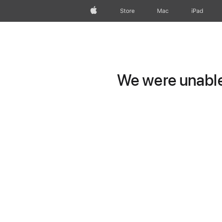
wzlhp
Store
Mac
iPad
We were unable 