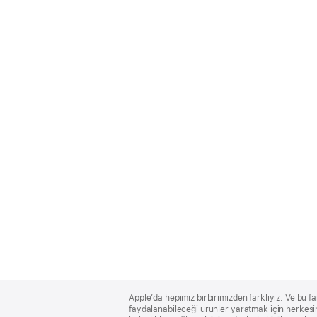
Apple
Footer
Apple’da hepimiz birbirimizden farklıyız. Ve bu fa
faydalanabileceği ürünler yaratmak için herkesin