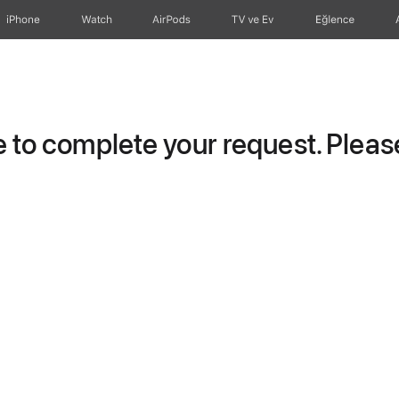
iPhone
Watch
AirPods
TV ve Ev
Eğlence
to complete your request. Please 