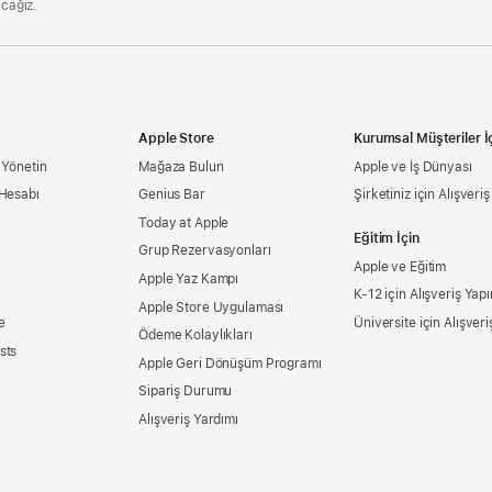
acağız.
Apple Store
Kurumsal Müşteriler İ
 Yönetin
Mağaza Bulun
Apple ve İş Dünyası
 Hesabı
Genius Bar
Şirketiniz için Alışveri
Today at Apple
Eğitim İçin
Grup Rezervasyonları
Apple ve Eğitim
Apple Yaz Kampı
K-12 için Alışveriş Yapı
Apple Store Uygulaması
e
Üniversite için Alışveri
Ödeme Kolaylıkları
sts
Apple Geri Dönüşüm Programı
Sipariş Durumu
Alışveriş Yardımı