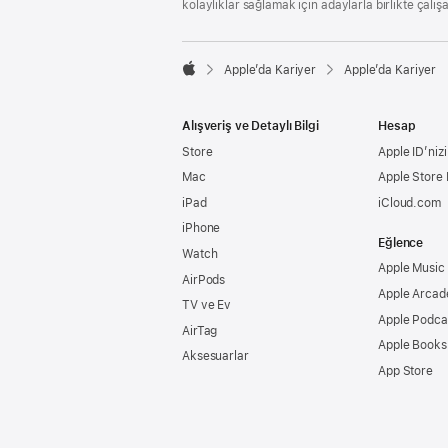
kolaylıklar sağlamak için adaylarla birlikte çalış

Apple’da Kariyer
Apple’da Kariyer
Apple
Alışveriş ve Detaylı Bilgi
Hesap
Store
Apple ID’nizi
Mac
Apple Store
iPad
iCloud.com
iPhone
Eğlence
Watch
Apple Music
AirPods
Apple Arcad
TV ve Ev
Apple Podca
AirTag
Apple Books
Aksesuarlar
App Store