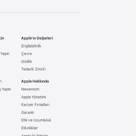
çin
Apple’ın Değerleri
Erişilebilirlik
ş Yapın
Çevre
Gizlilik
Tedarik Zinciri
n
Apple Hakkında
ş Yapın
Newsroom
Apple Yönetimi
Kariyer Fırsatları
Garanti
Etik ve Uyumluluk
Etkinlikler
Apple ile İletişim