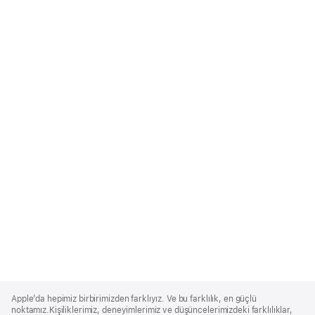
Apple
Footer
Apple’da hepimiz birbirimizden farklıyız. Ve bu farklılık, en güçlü
noktamız.Kişiliklerimiz, deneyimlerimiz ve düşüncelerimizdeki farklılıklar,