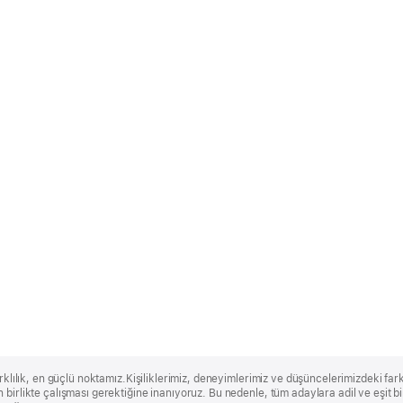
rklılık, en güçlü noktamız.Kişiliklerimiz, deneyimlerimiz ve düşüncelerimizdeki farklı
 birlikte çalışması gerektiğine inanıyoruz. Bu nedenle, tüm adaylara adil ve eşit 