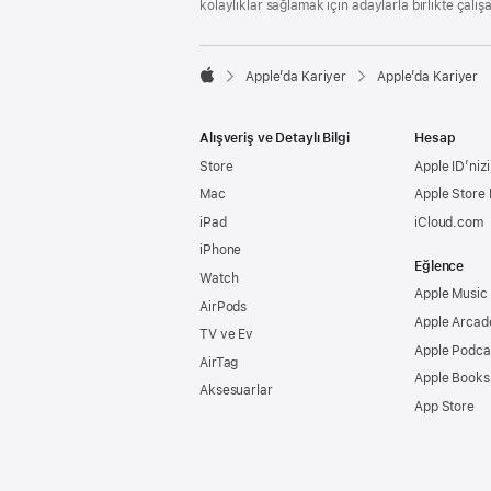
kolaylıklar sağlamak için adaylarla birlikte çalış

Apple’da Kariyer
Apple’da Kariyer
Apple
Alışveriş ve Detaylı Bilgi
Hesap
Store
Apple ID’nizi
Mac
Apple Store
iPad
iCloud.com
iPhone
Eğlence
Watch
Apple Music
AirPods
Apple Arcad
TV ve Ev
Apple Podca
AirTag
Apple Books
Aksesuarlar
App Store