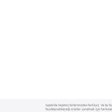
Apple
Footer
Apple’da hepimiz birbirimizden farklıyız. Ve bu fa
faydalanabileceği ürünler yaratmak için herkesin