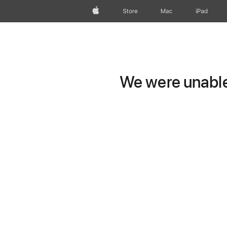
wzlhp
Store
Mac
iPad
We were unable 