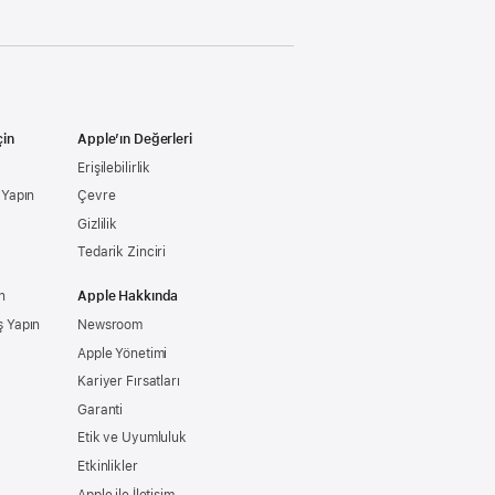
çin
Apple’ın Değerleri
Erişilebilirlik
ş Yapın
Çevre
Gizlilik
Tedarik Zinciri
n
Apple Hakkında
ş Yapın
Newsroom
Apple Yönetimi
Kariyer Fırsatları
Garanti
Etik ve Uyumluluk
Etkinlikler
Apple ile İletişim