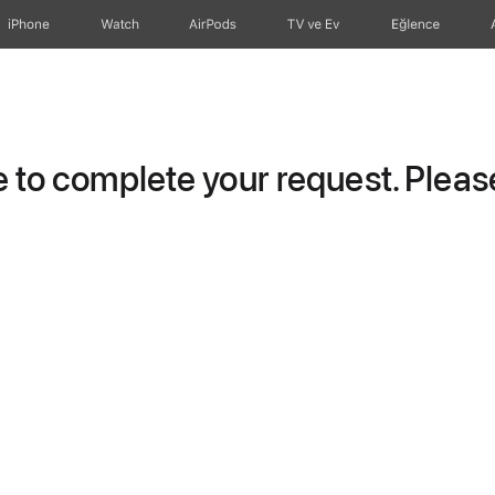
iPhone
Watch
AirPods
TV ve Ev
Eğlence
to complete your request. Please 