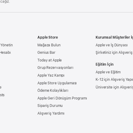
acağız.
Apple Store
Kurumsal Müşteriler İ
 Yönetin
Mağaza Bulun
Apple ve İş Dünyası
 Hesabı
Genius Bar
Şirketiniz için Alışveri
Today at Apple
Eğitim İçin
Grup Rezervasyonları
Apple ve Eğitim
Apple Yaz Kampı
K-12 için Alışveriş Yapı
Apple Store Uygulaması
e
Üniversite için Alışveri
Ödeme Kolaylıkları
sts
Apple Geri Dönüşüm Programı
Sipariş Durumu
Alışveriş Yardımı