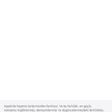
Apple
Footer
Apple’da hepimiz birbirimizden farklıyız. Ve bu farklılık, en güçlü
noktamız.Kişiliklerimiz, deneyimlerimiz ve düşüncelerimizdeki farklılıklar,