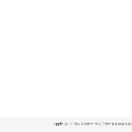
Apple
Footer
Apple 提供公平的就业机会，致力于提供兼具包容性