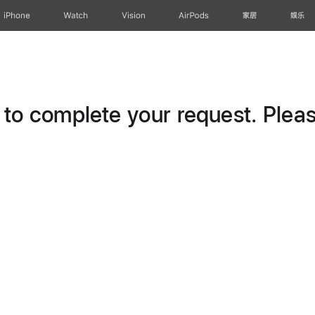
iPhone
Watch
Vision
AirPods
家居
娱乐
o complete your request. Please