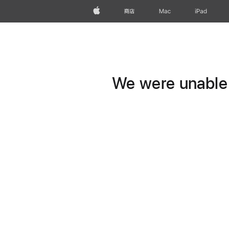
Apple
商店
Mac
iPad
We were unable t