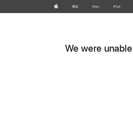
Apple
商店
Mac
iPad
We were unable t