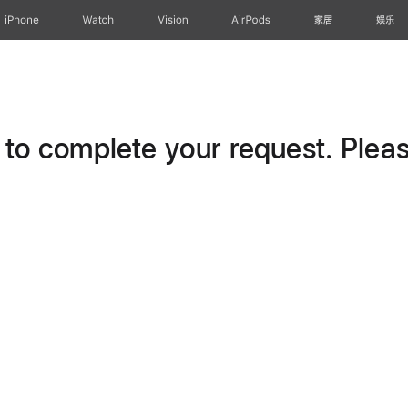
iPhone
Watch
Vision
AirPods
家居
娱乐
o complete your request. Please