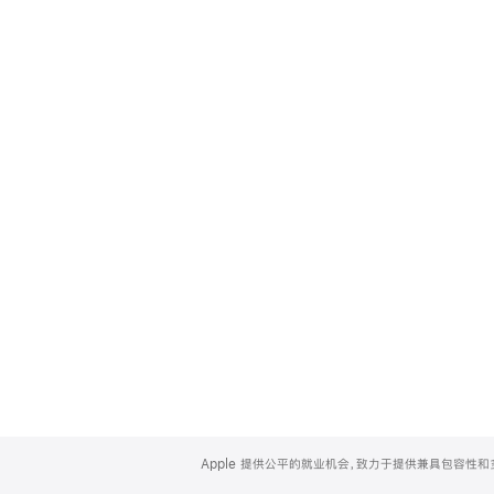
Apple
Footer
Apple 提供公平的就业机会，致力于提供兼具包容性