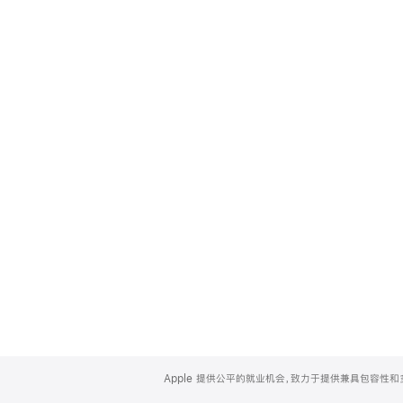
Apple
Footer
Apple 提供公平的就业机会，致力于提供兼具包容性