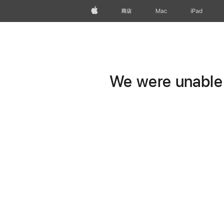
Apple
商店
Mac
iPad
We were unable t