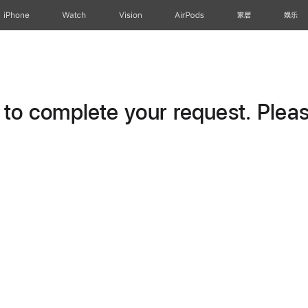
iPhone
Watch
Vision
AirPods
家居
娱乐
o complete your request. Please