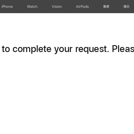
iPhone
Watch
Vision
AirPods
家居
娱乐
o complete your request. Please