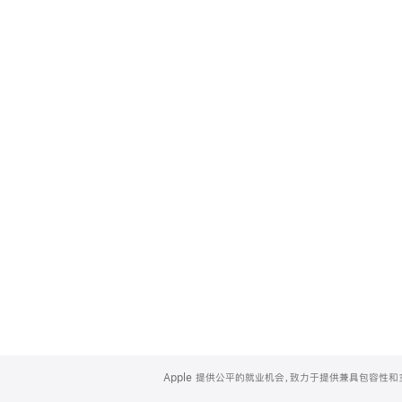
Apple
Footer
Apple 提供公平的就业机会，致力于提供兼具包容性