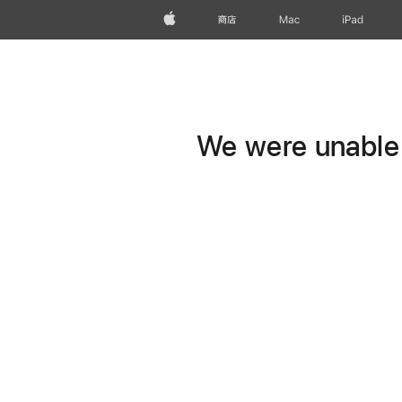
Apple
商店
Mac
iPad
We were unable t