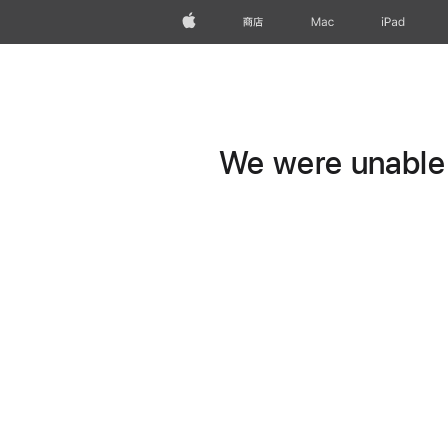
Apple
商店
Mac
iPad
We were unable t