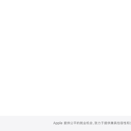
Apple
Footer
Apple 提供公平的就业机会，致力于提供兼具包容性