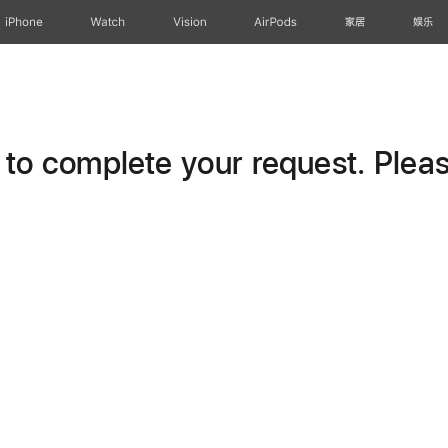
iPhone
Watch
Vision
AirPods
家居
娱乐
o complete your request. Please