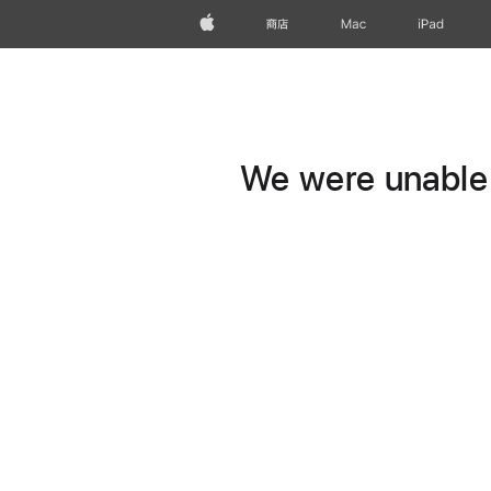
Apple
商店
Mac
iPad
We were unable t