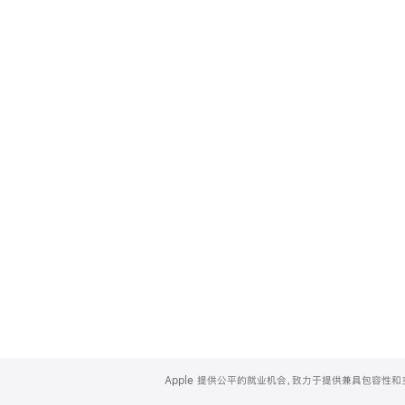
Apple
Footer
Apple 提供公平的就业机会，致力于提供兼具包容性