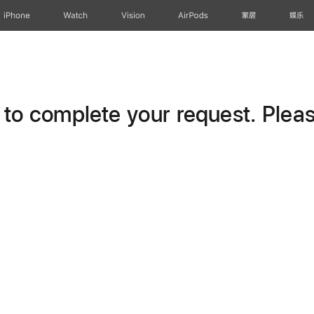
iPhone
Watch
Vision
AirPods
家居
娱乐
o complete your request. Please