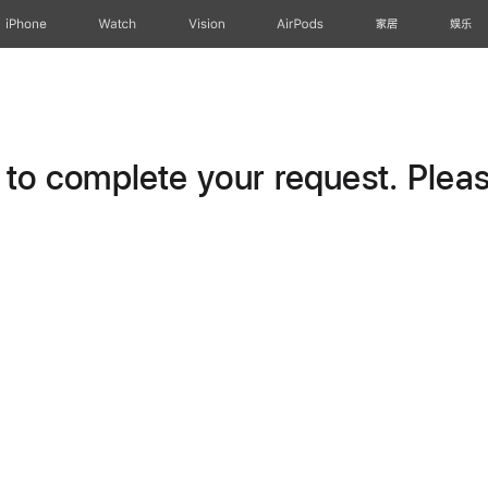
iPhone
Watch
Vision
AirPods
家居
娱乐
o complete your request. Please