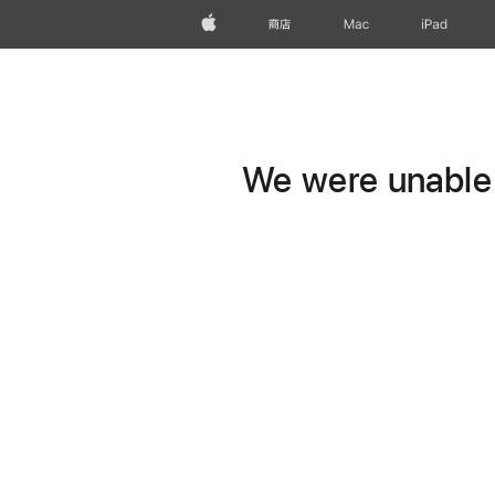
Apple
商店
Mac
iPad
We were unable t