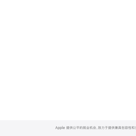
Apple
Footer
Apple 提供公平的就业机会，致力于提供兼具包容性