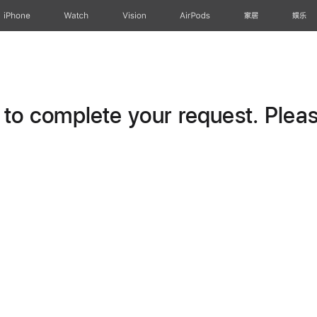
iPhone
Watch
Vision
AirPods
家居
娱乐
o complete your request. Please