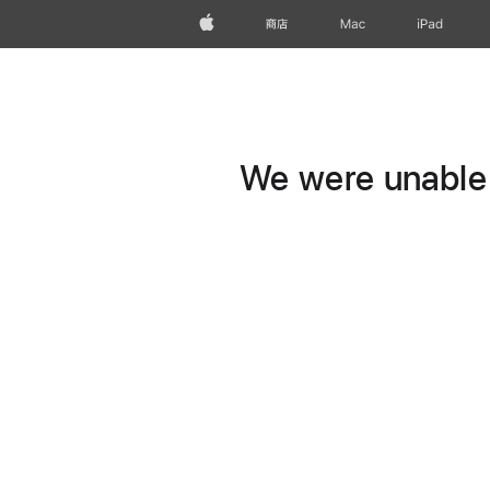
Apple
商店
Mac
iPad
We were unable t