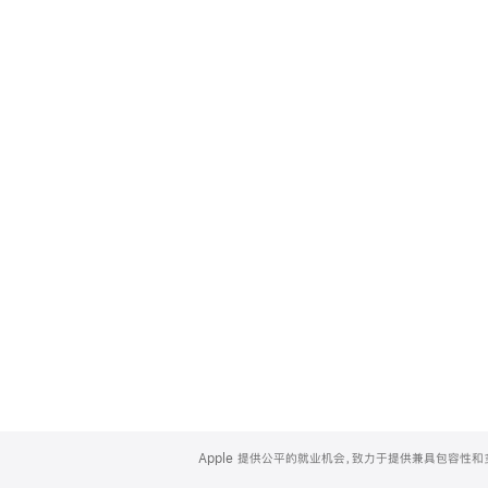
Apple
Footer
Apple 提供公平的就业机会，致力于提供兼具包容性