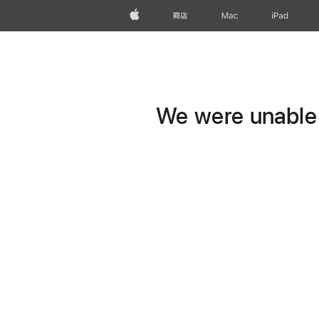
Apple
商店
Mac
iPad
We were unable t