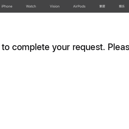
iPhone
Watch
Vision
AirPods
家居
娱乐
o complete your request. Please