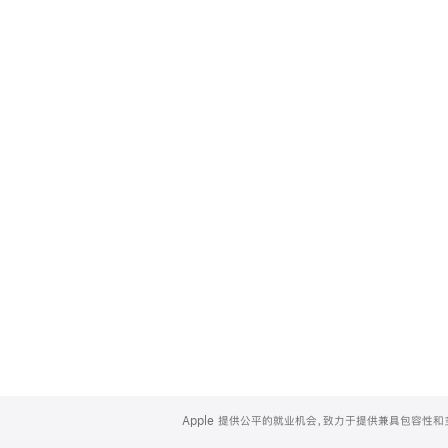
Apple
Footer
Apple 提供公平的就业机会，致力于提供兼具包容性