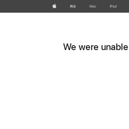
Apple
商店
Mac
iPad
We were unable t