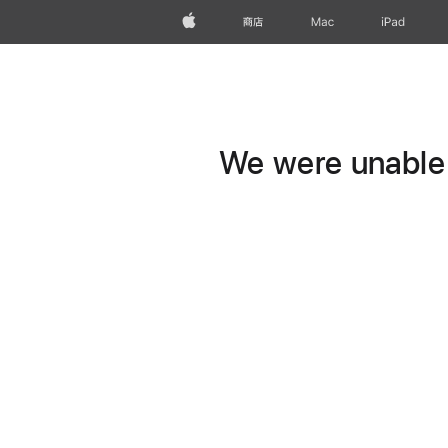
Apple
商店
Mac
iPad
We were unable t