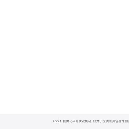
Apple
Footer
Apple 提供公平的就业机会，致力于提供兼具包容性