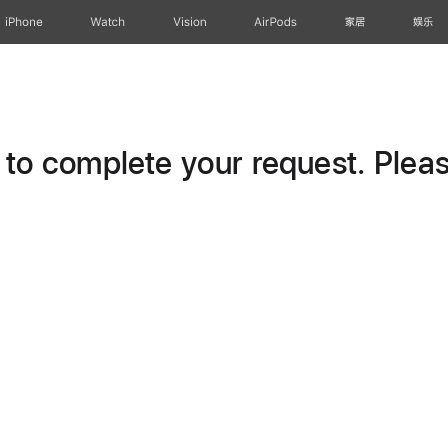
iPhone
Watch
Vision
AirPods
家居
娱乐
o complete your request. Please