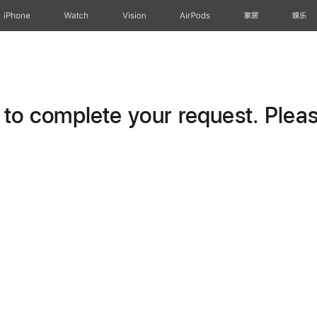
iPhone
Watch
Vision
AirPods
家居
娱乐
o complete your request. Please