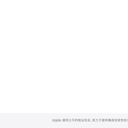
Apple
Footer
Apple 提供公平的就业机会，致力于提供兼具包容性