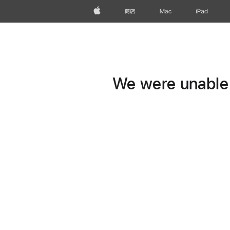
Apple
商店
Mac
iPad
We were unable t