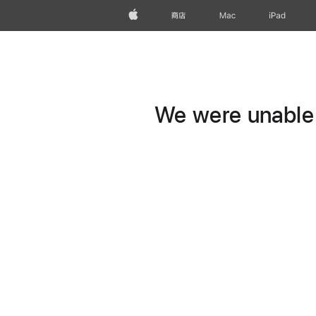
Apple
商店
Mac
iPad
We were unable t