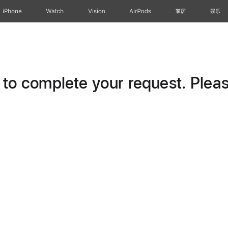
iPhone
Watch
Vision
AirPods
家居
娱乐
o complete your request. Please