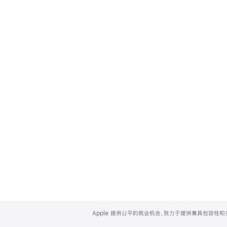
Apple
Footer
Apple 提供公平的就业机会，致力于提供兼具包容性