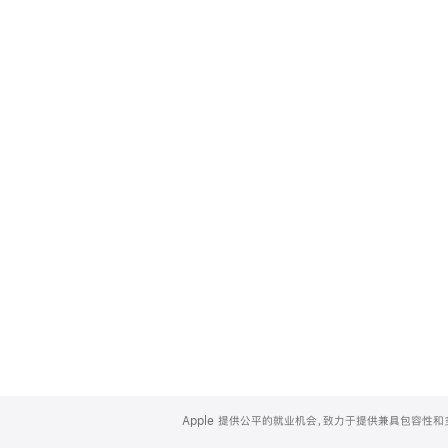
Apple
Footer
Apple 提供公平的就业机会，致力于提供兼具包容性