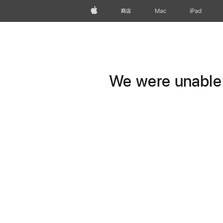
Apple
商店
Mac
iPad
We were unable t