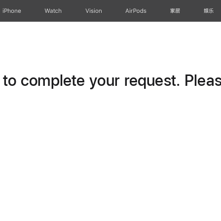
iPhone
Watch
Vision
AirPods
家居
娱乐
o complete your request. Please