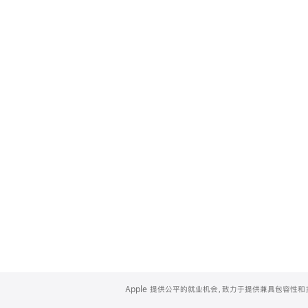
Apple
Footer
Apple 提供公平的就业机会，致力于提供兼具包容性