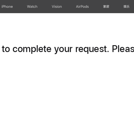
iPhone
Watch
Vision
AirPods
家居
娱乐
o complete your request. Please