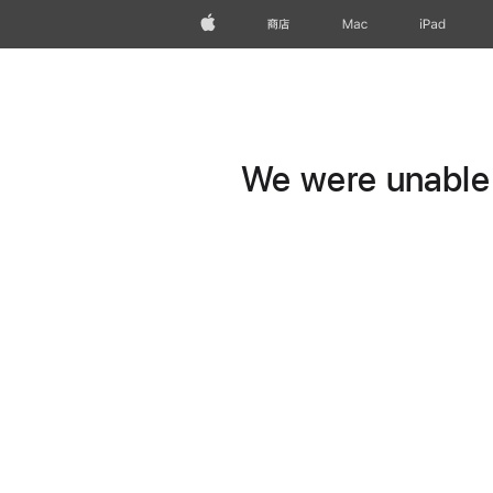
Apple
商店
Mac
iPad
We were unable t