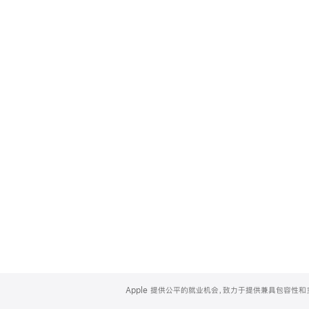
Apple
Footer
Apple 提供公平的就业机会，致力于提供兼具包容性