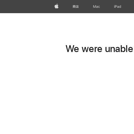
Apple
商店
Mac
iPad
We were unable t