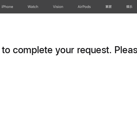
iPhone
Watch
Vision
AirPods
家居
娱乐
o complete your request. Please