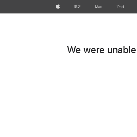
Apple
商店
Mac
iPad
We were unable t