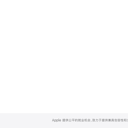
Apple
Footer
Apple 提供公平的就业机会，致力于提供兼具包容性