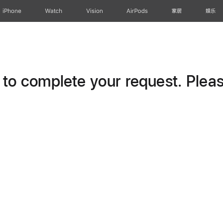
iPhone
Watch
Vision
AirPods
家居
娱乐
o complete your request. Please