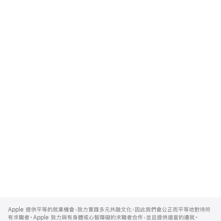
Apple
Footer
Apple 提供平等的就業機會，致力實踐多元共融文化，因此我們會公正而平等地對待所
有求職者。Apple 致力與有身體或心智障礙的求職者合作，並且提供適當的遷就。