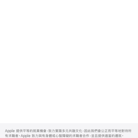
Apple
Footer
Apple 提供平等的就業機會，致力實踐多元共融文化，因此我們會公正而平等地對待所
有求職者。Apple 致力與有身體或心智障礙的求職者合作，並且提供適當的遷就。