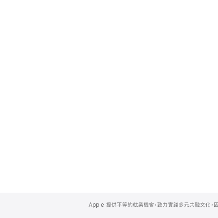
Apple
Footer
Apple 提供平等的就業機會，致力實踐多元共融文化