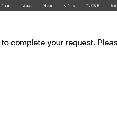
iPhone
Watch
Vision
AirPods
TV 與家居
娛樂
o complete your request. Please