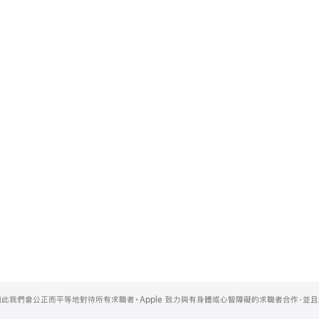
，因此我們會公正而平等地對待所有求職者。Apple 致力與有身體或心智障礙的求職者合作，並