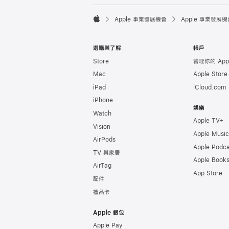

Apple 事業發展機會
Apple 事業發展機
Apple
選購與了解
帳戶
Store
管理你的 Appl
Mac
Apple Stor
iPad
iCloud.com
iPhone
娛樂
Watch
Apple TV+
Vision
Apple Music
AirPods
Apple Podca
TV 與家居
Apple Book
AirTag
App Store
配件
禮品卡
Apple 銀包
Apple Pay