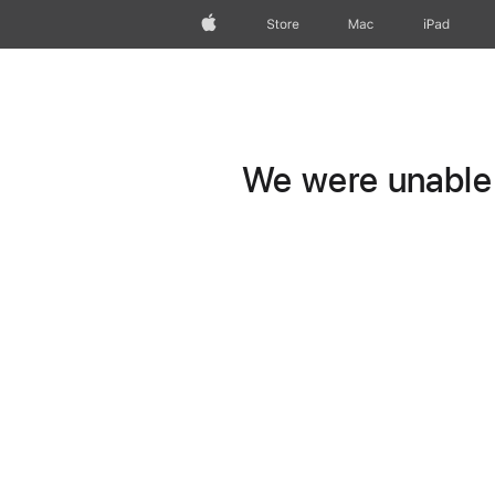
Apple
Store
Mac
iPad
We were unable t