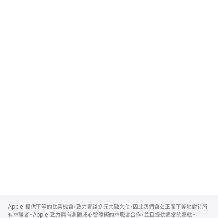
Apple
Footer
Apple 提供平等的就業機會，致力實踐多元共融文化，因此我們會公正而平等地對待所
有求職者。Apple 致力與有身體或心智障礙的求職者合作，並且提供適當的遷就。