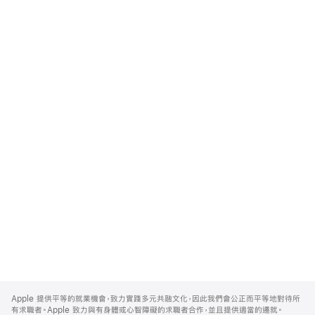
Apple
Footer
Apple 提供平等的就業機會，致力實踐多元共融文化，因此我們會公正而平等地對待所
有求職者。Apple 致力與有身體或心智障礙的求職者合作，並且提供適當的遷就。