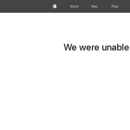
Apple
Store
Mac
iPad
We were unable t