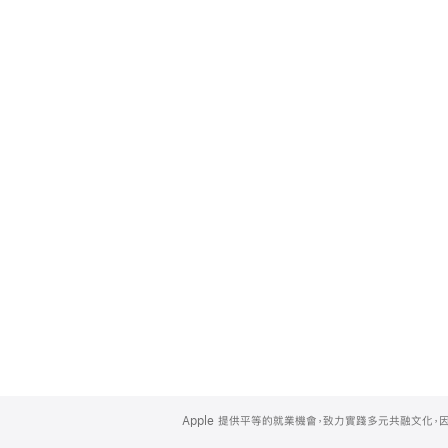
Apple
Footer
Apple 提供平等的就業機會，致力實踐多元共融文化