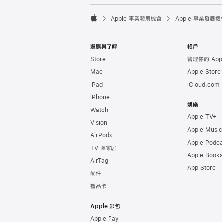

Apple 事業發展機會
Apple 事業發展機
Apple
選購與了解
帳戶
Store
管理你的 Appl
Mac
Apple Stor
iPad
iCloud.com
iPhone
娛樂
Watch
Apple TV+
Vision
Apple Music
AirPods
Apple Podca
TV 與家居
Apple Book
AirTag
App Store
配件
禮品卡
Apple 銀包
Apple Pay