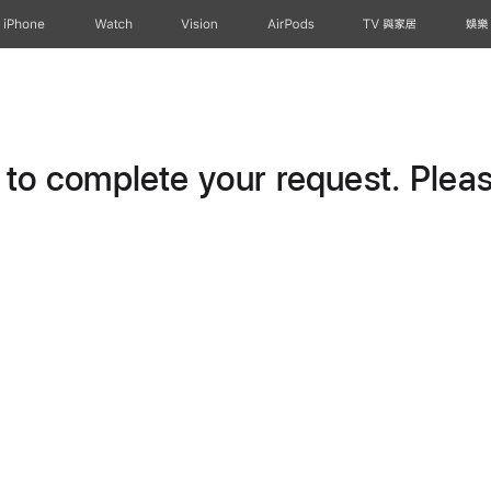
iPhone
Watch
Vision
AirPods
TV 與家居
娛樂
o complete your request. Please