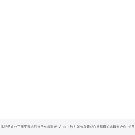
，因此我們會公正而平等地對待所有求職者。Apple 致力與有身體或心智障礙的求職者合作，並