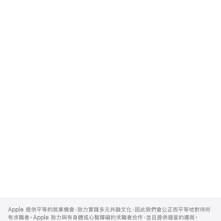
Apple
Footer
Apple 提供平等的就業機會，致力實踐多元共融文化，因此我們會公正而平等地對待所
有求職者。Apple 致力與有身體或心智障礙的求職者合作，並且提供適當的遷就。