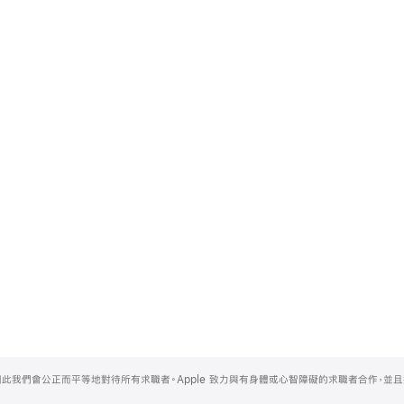
，因此我們會公正而平等地對待所有求職者。Apple 致力與有身體或心智障礙的求職者合作，並