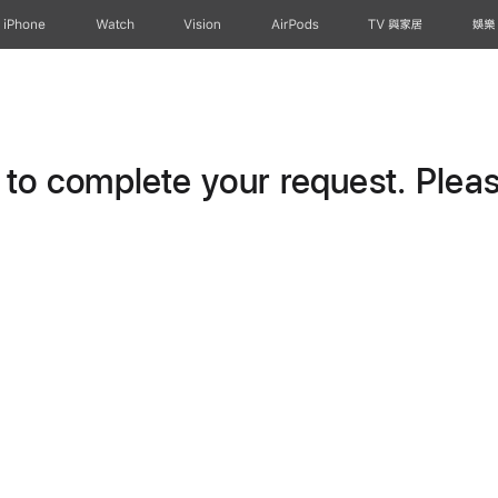
iPhone
Watch
Vision
AirPods
TV 與家居
娛樂
o complete your request. Please