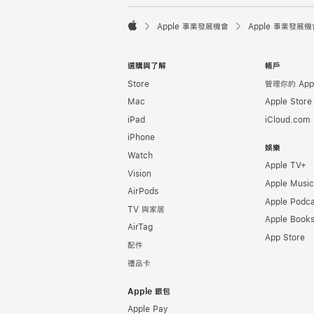

Apple 事業發展機會
Apple 事業發展機
Apple
選購與了解
帳戶
Store
管理你的 Appl
Mac
Apple Stor
iPad
iCloud.com
iPhone
娛樂
Watch
Apple TV+
Vision
Apple Music
AirPods
Apple Podca
TV 與家居
Apple Book
AirTag
App Store
配件
禮品卡
Apple 銀包
Apple Pay