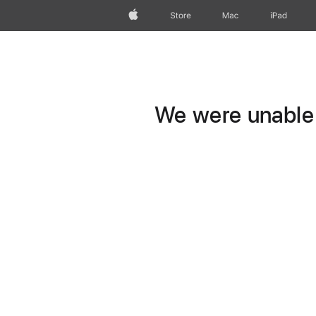
Apple
Store
Mac
iPad
We were unable t