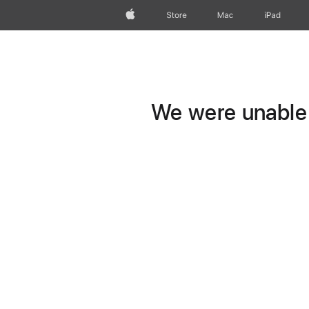
Apple
Store
Mac
iPad
We were unable t