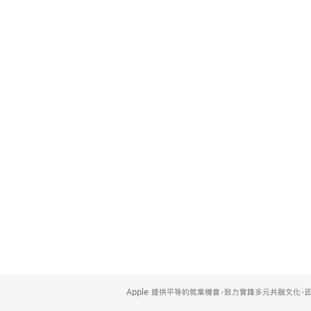
Apple
Footer
Apple 提供平等的就業機會，致力實踐多元共融文化