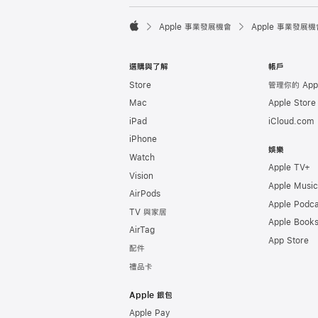

Apple 事業發展機會
Apple 事業發展機
Apple
選購與了解
帳戶
Store
管理你的 Appl
Mac
Apple Stor
iPad
iCloud.com
iPhone
娛樂
Watch
Apple TV+
Vision
Apple Music
AirPods
Apple Podca
TV 與家居
Apple Book
AirTag
App Store
配件
禮品卡
Apple 銀包
Apple Pay