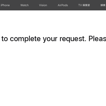
iPhone
Watch
Vision
AirPods
TV 與家居
娛樂
o complete your request. Please