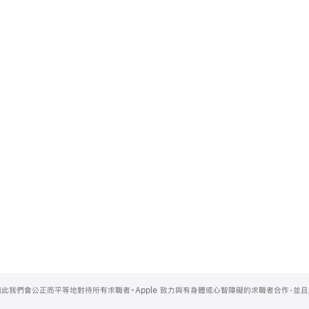
，因此我們會公正而平等地對待所有求職者。Apple 致力與有身體或心智障礙的求職者合作，並