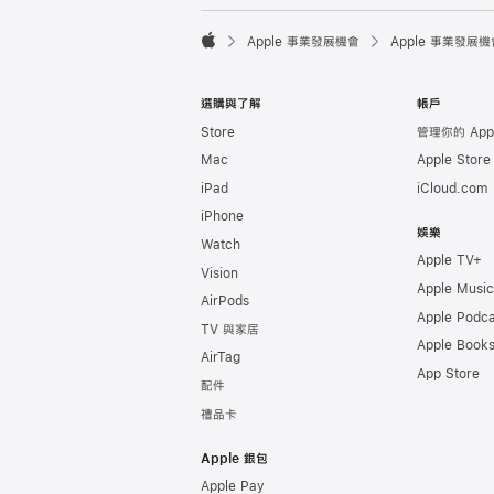

Apple 事業發展機會
Apple 事業發展機
Apple
選購與了解
帳戶
Store
管理你的 Appl
Mac
Apple Stor
iPad
iCloud.com
iPhone
娛樂
Watch
Apple TV+
Vision
Apple Music
AirPods
Apple Podca
TV 與家居
Apple Book
AirTag
App Store
配件
禮品卡
Apple 銀包
Apple Pay