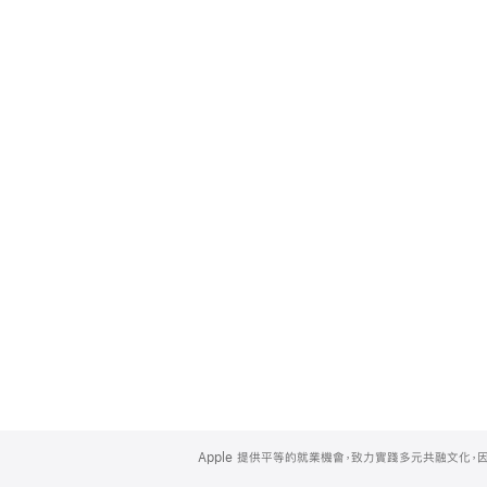
Apple
Footer
Apple 提供平等的就業機會，致力實踐多元共融文化