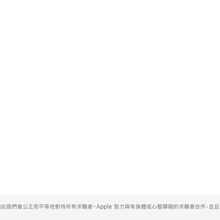
，因此我們會公正而平等地對待所有求職者。Apple 致力與有身體或心智障礙的求職者合作，並