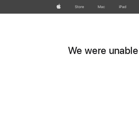
Apple
Store
Mac
iPad
We were unable t