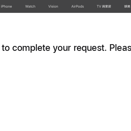
iPhone
Watch
Vision
AirPods
TV 與家居
娛樂
o complete your request. Please