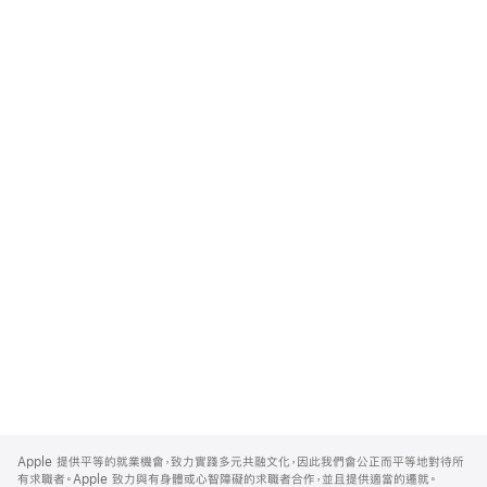
Apple
Footer
Apple 提供平等的就業機會，致力實踐多元共融文化，因此我們會公正而平等地對待所
有求職者。Apple 致力與有身體或心智障礙的求職者合作，並且提供適當的遷就。