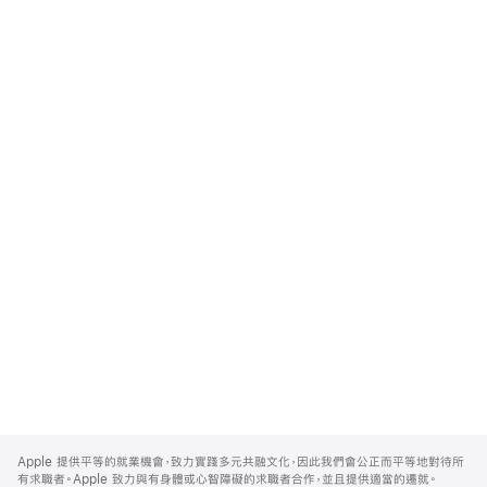
Apple
Footer
Apple 提供平等的就業機會，致力實踐多元共融文化，因此我們會公正而平等地對待所
有求職者。Apple 致力與有身體或心智障礙的求職者合作，並且提供適當的遷就。